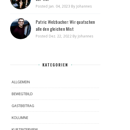
Posted Jan. 04, 2023 By Johannes
Patric Welzbacher: Wir quatschen
alle den gleichen Mist
Posted Dez. 22, 2022 By Johannes
KATEGORIEN
ALLGEMEIN
BEWEGTBILD
GASTBEITRAG
KOLUMNE
KURZINTERVIEW