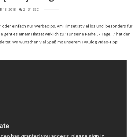
 18, 2018
-
2
- 31 SEC
 oder einfach nur Werbeclips. Am Filmset ist viel los und besonders für
e geht es einem Filmset wirklich zu? Für seine Reihe „7 Tage…“ hat der
gleitet. Wir wünschen viel Spaß mit unserem TAKBlog Video-Tipp!