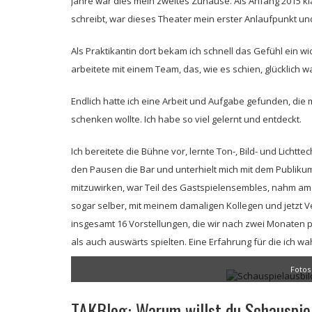
Jahre war dies mein zweites Zuhause. Als Anfang 2015 k
schreibt, war dieses Theater mein erster Anlaufpunkt un
Als Praktikantin dort bekam ich schnell das Gefühl ein w
arbeitete mit einem Team, das, wie es schien, glücklich 
Endlich hatte ich eine Arbeit und Aufgabe gefunden, die 
schenken wollte. Ich habe so viel gelernt und entdeckt.
Ich bereitete die Bühne vor, lernte Ton-, Bild- und Lichtt
den Pausen die Bar und unterhielt mich mit dem Publikum
mitzuwirken, war Teil des Gastspielensembles, nahm am 
sogar selber, mit meinem damaligen Kollegen und jetzt 
insgesamt 16 Vorstellungen, die wir nach zwei Monaten 
als auch auswärts spielten. Eine Erfahrung für die ich wa
Fotos 
TAKBlog: Warum willst du Schauspie