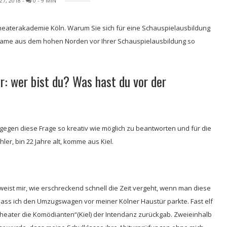
27, 2018
-
0
- 9 MIN
 Theaterakademie Köln. Warum Sie sich für eine Schauspielausbildung
Dame aus dem hohen Norden vor Ihrer Schauspielausbildung so
or: wer bist du? Was hast du vor der
agegen diese Frage so kreativ wie möglich zu beantworten und für die
er, bin 22 Jahre alt, komme aus Kiel.
eist mir, wie erschreckend schnell die Zeit vergeht, wenn man diese
 dass ich den Umzugswagen vor meiner Kölner Haustür parkte. Fast elf
heater die Komödianten“(Kiel) der Intendanz zurückgab. Zweieinhalb