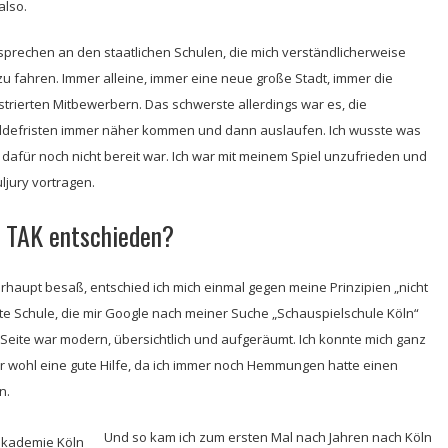
also.
sprechen an den staatlichen Schulen, die mich verständlicherweise
u fahren. Immer alleine, immer eine neue große Stadt, immer die
trierten Mitbewerbern. Das schwerste allerdings war es, die
eldefristen immer näher kommen und dann auslaufen. Ich wusste was
h dafür noch nicht bereit war. Ich war mit meinem Spiel unzufrieden und
jury vortragen.
e TAK entschieden?
rhaupt besaß, entschied ich mich einmal gegen meine Prinzipien „nicht
ste Schule, die mir Google nach meiner Suche „Schauspielschule Köln“
ie Seite war modern, übersichtlich und aufgeräumt. Ich konnte mich ganz
r wohl eine gute Hilfe, da ich immer noch Hemmungen hatte einen
n.
Und so kam ich zum ersten Mal nach Jahren nach Köln