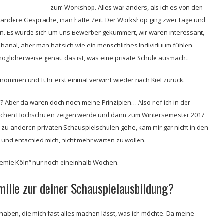
zum Workshop. Alles war anders, als ich es von den
e andere Gespräche, man hatte Zeit. Der Workshop ging zwei Tage und
. Es wurde sich um uns Bewerber gekümmert, wir waren interessant,
otal banal, aber man hat sich wie ein menschliches Individuum fühlen
öglicherweise genau das ist, was eine private Schule ausmacht.
ommen und fuhr erst einmal verwirrt wieder nach Kiel zurück.
? Aber da waren doch noch meine Prinzipien… Also rief ich in der
atlichen Hochschulen zeigen werde und dann zum Wintersemester 2017
 zu anderen privaten Schauspielschulen gehe, kam mir gar nicht in den
 und entschied mich, nicht mehr warten zu wollen.
demie Köln“ nur noch eineinhalb Wochen.
ilie zur deiner Schauspielausbildung?
haben, die mich fast alles machen lässt, was ich möchte. Da meine