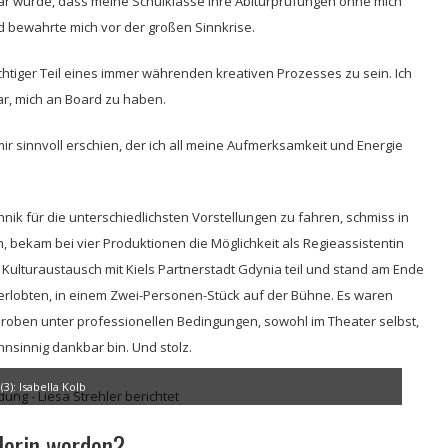
lar wurde, dass meine Schulklasse ihre Abiturprüfungen ohne mich
d bewahrte mich vor der großen Sinnkrise.
ichtiger Teil eines immer währenden kreativen Prozesses zu sein. Ich
war, mich an Board zu haben.
mir sinnvoll erschien, der ich all meine Aufmerksamkeit und Energie
echnik für die unterschiedlichsten Vorstellungen zu fahren, schmiss in
, bekam bei vier Produktionen die Möglichkeit als Regieassistentin
Kulturaustausch mit Kiels Partnerstadt Gdynia teil und stand am Ende
Verlobten, in einem Zwei-Personen-Stück auf der Bühne. Es waren
proben unter professionellen Bedingungen, sowohl im Theater selbst,
hnsinnig dankbar bin. Und stolz.
(3): Isabella Kolb
lerin werden?